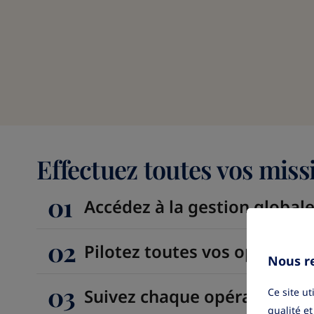
Effectuez toutes vos miss
01
Accédez à la gestion global
02
Pilotez toutes vos opération
Nous re
03
Suivez chaque opération en
Ce site u
qualité et