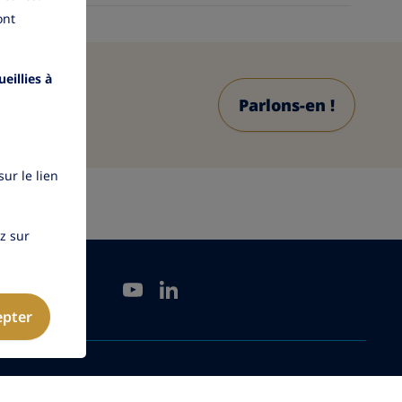
ont
eillies à
Parlons-en !
ur le lien
ez sur
YouTube
LinkedIn
epter
© 2026 Amundi