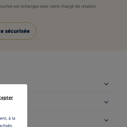
écurise vos échanges avec votre chargé de relation
e sécurisée
cepter
ent, à la
activés.