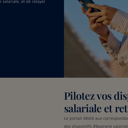
salariale, et de relayer
Pilotez vos di
salariale et ret
Le portail dédié aux correspondan
des dispositifs d’épargne salarial