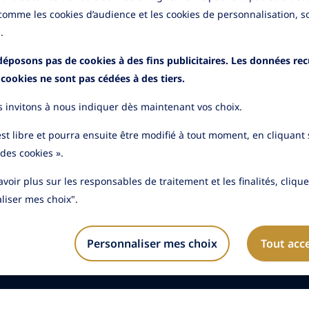
 comme les cookies d’audience et les cookies de personnalisation, s
.
éposons pas de cookies à des fins publicitaires. Les données recu
u un projet ?
s cookies ne sont pas cédées à des tiers.
 invitons à nous indiquer dès maintenant vos choix.
st libre et pourra ensuite être modifié à tout moment, en cliquant s
des cookies ».
voir plus sur les responsables de traitement et les finalités, cliqu
liser mes choix".
Personnaliser mes choix
Tout acc
ées personnelles
Sécurité
Cookies
Accessibilité
|
|
|