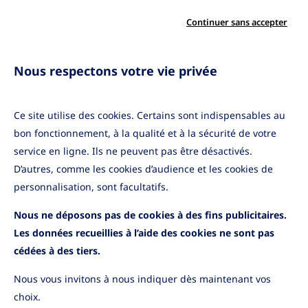
02
Continuer sans accepter
Le BRI "digital"
03
Le BRI "conseil"
Nous respectons votre vie privée
Ce site utilise des cookies. Certains sont indispensables au
Vous avez une question ou un
bon fonctionnement, à la qualité et à la sécurité de votre
projet ?
service en ligne. Ils ne peuvent pas être désactivés.
D’autres, comme les cookies d’audience et les cookies de
Parlons-en !
personnalisation, sont facultatifs.
Nous ne déposons pas de cookies à des fins publicitaires.
Les données recueillies à l’aide des cookies ne sont pas
cédées à des tiers.
Nous vous invitons à nous indiquer dès maintenant vos
choix.