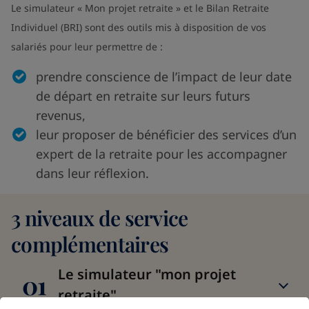
Le simulateur « Mon projet retraite » et le Bilan Retraite
Individuel (BRI) sont des outils mis à disposition de vos
salariés pour leur permettre de :
prendre conscience de l’impact de leur date
de départ en retraite sur leurs futurs
revenus,
leur proposer de bénéficier des services d’un
expert de la retraite pour les accompagner
dans leur réflexion.
3 niveaux de service
complémentaires
Le simulateur "mon projet
01
retraite"