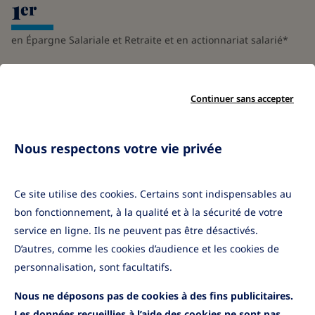
1
er
en Épargne Salariale et Retraite et en actionnariat salarié*
4
Continuer sans accepter
millions d'épargnants*
Nous respectons votre vie privée
Mieux nous connaître
Ce site utilise des cookies. Certains sont indispensables au
Vous avez une question ou un
bon fonctionnement, à la qualité et à la sécurité de votre
projet ?
service en ligne. Ils ne peuvent pas être désactivés.
D’autres, comme les cookies d’audience et les cookies de
Parlons-en !
personnalisation, sont facultatifs.
Nous ne déposons pas de cookies à des fins publicitaires.
Les données recueillies à l’aide des cookies ne sont pas