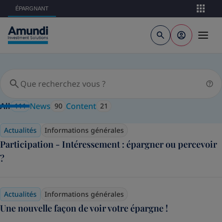
Aller au contenu principal
ÉPARGNANT
All
News
Content
111
90
21
Actualités
Informations générales
Participation - Intéressement : épargner ou percevoir
?
Actualités
Informations générales
Une nouvelle façon de voir votre épargne !