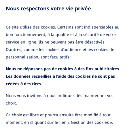
Mentions légales
réclamations
Gestion des cookies
Nous respectons votre vie privée
Protection des
données personnelles
Ce site utilise des cookies. Certains sont indispensables au
Accessibilité
bon fonctionnement, à la qualité et à la sécurité de votre
service en ligne. Ils ne peuvent pas être désactivés.
Informations pratiques
D’autres, comme les cookies d’audience et les cookies de
Application mobile
Informations sécurité
personnalisation, sont facultatifs.
Cas de déblocage
Nous ne déposons pas de cookies à des fins publicitaires.
Contactez-nous
Les données recueillies à l’aide des cookies ne sont pas
cédées à des tiers.
Nous vous invitons à nous indiquer dès maintenant vos
choix.
YouTube
LinkedIn
Ce choix est libre et pourra ensuite être modifié à tout
moment, en cliquant sur le lien « Gestion des cookies ».