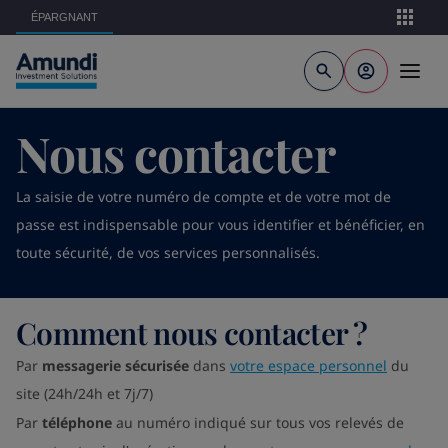
Aller au contenu principal
ÉPARGNANT
Nous contacter
La saisie de votre numéro de compte et de votre mot de
passe est indispensable pour vous identifier et bénéficier, en
toute sécurité, de vos services personnalisés.
Comment nous contacter ?
Par
messagerie sécurisée
dans
votre espace personnel
du
site (24h/24h et 7j/7)
Par
téléphone
au numéro indiqué sur tous vos relevés de