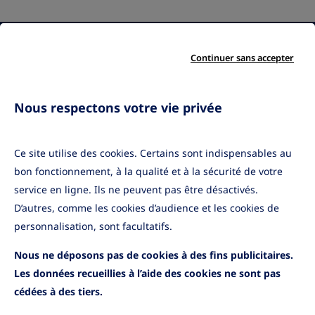
Qui sommes-nous ?
Nos engagements
Le groupe Amundi
Démarche qualité
Continuer sans accepter
Nos partenaires
Gestion des
Mentions légales
réclamations
Gestion des cookies
Nous respectons votre vie privée
Protection des
données personnelles
Ce site utilise des cookies. Certains sont indispensables au
Accessibilité
bon fonctionnement, à la qualité et à la sécurité de votre
service en ligne. Ils ne peuvent pas être désactivés.
Informations pratiques
D’autres, comme les cookies d’audience et les cookies de
Application mobile
Informations sécurité
personnalisation, sont facultatifs.
Cas de déblocage
Nous ne déposons pas de cookies à des fins publicitaires.
Contactez-nous
Les données recueillies à l’aide des cookies ne sont pas
cédées à des tiers.