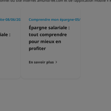
nnel du site internet amundi-ee.com et de l’application mobile «
ite
•
08/06/2026
Comprendre mon épargne
•
05/06/2026
Épargne salariale :
ale :
tout comprendre
pour mieux en
profiter
En savoir plus