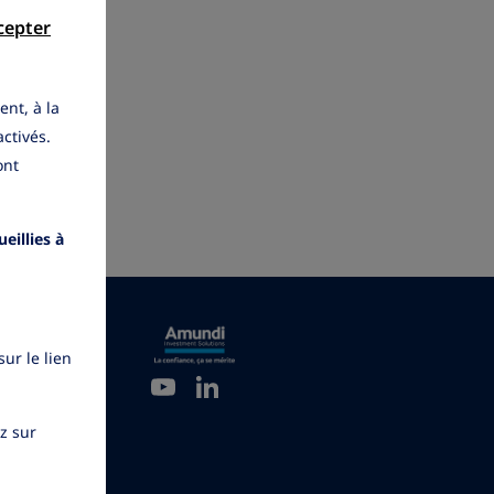
cepter
ent, à la
activés.
ont
eillies à
ur le lien
YouTube
LinkedIn
ez sur