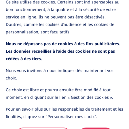
Ce site utilise des cookies. Certains sont indispensables au
Accessibilité
bon fonctionnement, à la qualité et à la sécurité de votre
service en ligne. Ils ne peuvent pas être désactivés.
Informations pratiques
D’autres, comme les cookies d’audience et les cookies de
Application mobile
Informations sécurité
personnalisation, sont facultatifs.
Cas de déblocage
Nous ne déposons pas de cookies à des fins publicitaires.
Contactez-nous
Les données recueillies à l’aide des cookies ne sont pas
cédées à des tiers.
Nous vous invitons à nous indiquer dès maintenant vos
choix.
YouTube
LinkedIn
Ce choix est libre et pourra ensuite être modifié à tout
moment, en cliquant sur le lien « Gestion des cookies ».
Pour en savoir plus sur les responsables de traitement et les
Les informations contenues sur ce site sont purement
finalités, cliquez sur "Personnaliser mes choix".
indicatives et sont susceptibles d’être modifiées sans
préavis en raison de l’évolution de l’environnement