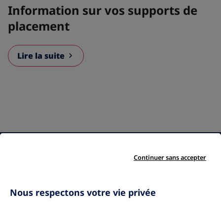
Information sur vos supports de
placement
Lire la suite
Qui sommes-nous ?
Nos engagements
Le groupe Amundi
Démarche qualité
Continuer sans accepter
Nos partenaires
Gestion des
Mentions légales
réclamations
Gestion des cookies
Nous respectons votre vie privée
Protection des
données personnelles