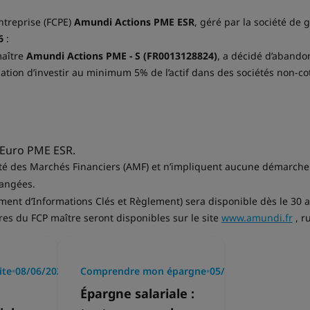
treprise (FCPE)
Amundi Actions PME ESR
, géré par la société d
6
:
maître
Amundi Actions PME - S (FR0013128824)
, a décidé d’abandon
gation d’investir au minimum 5% de l’actif dans des sociétés non-cot
 Euro PME ESR.
rité des Marchés Financiers (AMF) et n’impliquent aucune démarche 
hangées.
t d’Informations Clés et Règlement) sera disponible dès le 30 avr
res du FCP maître seront disponibles sur le site
www.amundi.fr
, r
ite
•
08/06/2026
Comprendre mon épargne
•
05/06/2026
Épargne salariale :