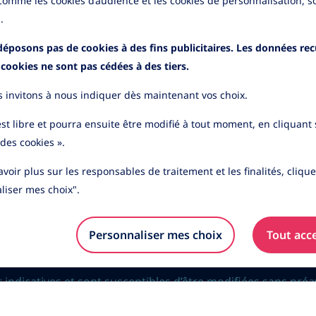
 comme les cookies d’audience et les cookies de personnalisation, s
.
éposons pas de cookies à des fins publicitaires. Les données recu
s cookies ne sont pas cédées à des tiers.
 invitons à nous indiquer dès maintenant vos choix.
gements
Informations pratiques
e qualité
Application mobile
st libre et pourra ensuite être modifié à tout moment, en cliquant s
des réclamations
Informations sécurité
des cookies ».
des cookies
Cas de déblocage
voir plus sur les responsables de traitement et les finalités, cliqu
on des données
Contactez-nous
lles
liser mes choix".
lité
Personnaliser mes choix
Tout acc
ndicatives et sont susceptibles d’être modifiées sans préav
mplification, elles présentent une information synthétique et 
sentées sur ce site n’ont pas de valeur contractuelle.