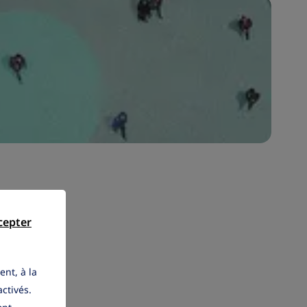
cepter
ent, à la
activés.