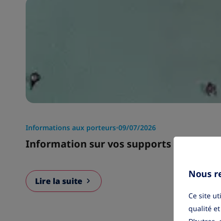
Informations aux porteurs
•
09/07/2026
Information sur vos supports de place
Nous re
Lire la suite
Ce site u
qualité et