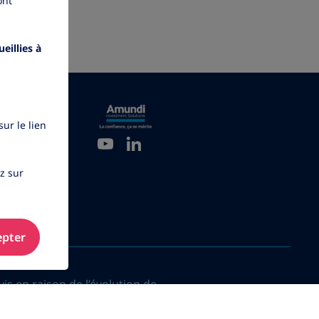
ont
eillies à
ur le lien
YouTube
LinkedIn
ez sur
epter
is en raison de l’évolution de
ne prétendent pas à l’exhaustivité.
© 2026 Amundi