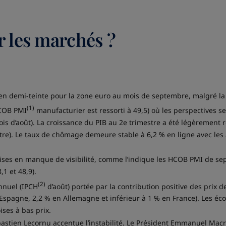
r les marchés ?
 en demi-teinte pour la zone euro au mois de septembre, malgré la 
(1)
HCOB PMI
manufacturier est ressorti à 49,5) où les perspectives se
is d’août). La croissance du PIB au 2e trimestre a été légèrement 
stre). Le taux de chômage demeure stable à 6,2 % en ligne avec le
prises en manque de visibilité, comme l’indique les HCOB PMI de se
1 et 48,9).
(2)
nnuel (IPCH
d’août) portée par la contribution positive des prix 
n Espagne, 2,2 % en Allemagne et inférieur à 1 % en France). Les éco
ses à bas prix.
bastien Lecornu accentue l’instabilité. Le Président Emmanuel Macr