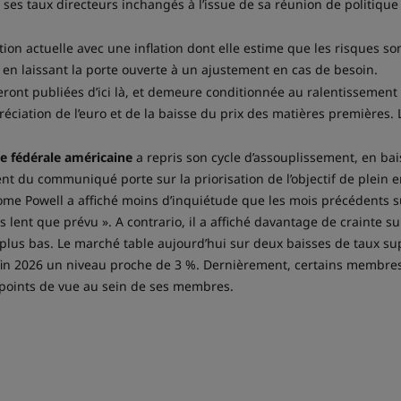
ses taux directeurs inchangés à l’issue de sa réunion de politiq
ation actuelle avec une inflation dont elle estime que les risques s
 en laissant la porte ouverte à un ajustement en cas de besoin.
nt publiées d’ici là, et demeure conditionnée au ralentissement d
préciation de l’euro et de la baisse du prix des matières premières.
e fédérale américaine
a repris son cycle d’assouplissement, en bai
nt du communiqué porte sur la priorisation de l’objectif de plein 
rome Powell a affiché moins d’inquiétude que les mois précédents sur
us lent que prévu ». A contrario, il a affiché davantage de crainte su
 plus bas. Le marché table aujourd’hui sur deux baisses de taux s
t fin 2026 un niveau proche de 3 %. Dernièrement, certains membre
 points de vue au sein de ses membres.