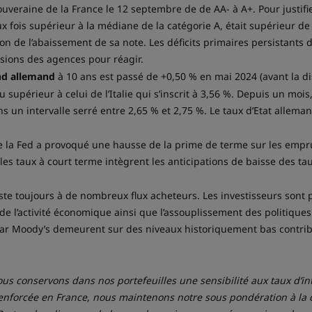
ouveraine de la France le 12 septembre de de AA- à A+. Pour justi
ux fois supérieur à la médiane de la catégorie A, était supérieur d
 de l’abaissement de sa note. Les déficits primaires persistants du
isions des agences pour réagir.
d allemand
à 10 ans est passé de +0,50 % en mai 2024 (avant la di
supérieur à celui de l’Italie qui s’inscrit à 3,56 %. Depuis un moi
ns un intervalle serré entre 2,65 % et 2,75 %. Le taux d’Etat allema
e la Fed a provoqué une hausse de la prime de terme sur les emprun
es taux à court terme intègrent les anticipations de baisse des t
ste toujours à de nombreux flux acheteurs. Les investisseurs sont 
e de l’activité économique ainsi que l’assouplissement des politiqu
 par Moody’s demeurent sur des niveaux historiquement bas contri
ous conservons dans nos portefeuilles une sensibilité aux taux d’i
 renforcée en France, nous maintenons notre sous pondération à la 