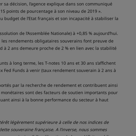
fier sa décision, l’agence explique dans son communiqué
e 15 points de pourcentage à son niveau de 2019 ».
 budget de l’Etat français et son incapacité à stabiliser la
ssolution de l’Assemblée Nationale) à +0,85 % aujourd’hui.
s, les rendements obligataires souverains font preuve de
nd à 2 ans demeure proche de 2 % en lien avec la stabilité
ts à long terme, les T-notes 10 ans et 30 ans s’affichent
aux Fed Funds à venir (taux rendement souverain à 2 ans à
portés par la recherche de rendement et contribuent ainsi
es monétaires sont des facteurs de soutien importants pour
buant ainsi à la bonne performance du secteur à haut
ntérêt légèrement supérieure à celle de nos indices de
dette souveraine française. A l’inverse, nous sommes