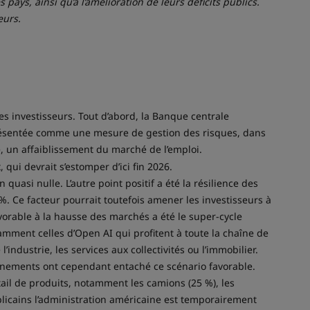
ys, ainsi qu’à l’amélioration de leurs déficits publics.
eurs.
s investisseurs. Tout d’abord, la Banque centrale
 présentée comme une mesure de gestion des risques, dans
e, un affaiblissement du marché de l’emploi.
 qui devrait s’estomper d’ici fin 2026.
asi nulle. L’autre point positif a été la résilience des
. Ce facteur pourrait toutefois amener les investisseurs à
avorable à la hausse des marchés a été le super-cycle
tamment celles d’Open AI qui profitent à toute la chaîne de
industrie, les services aux collectivités ou l’immobilier.
vènements ont cependant entaché ce scénario favorable.
ail de produits, notamment les camions (25 %), les
blicains l’administration américaine est temporairement