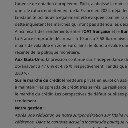
L’agence de notation européenne Fitch, a abaissé la note s
que « le ratio d’endettement de la France en 2024, déjà de
L’instabilité politique a également été évoquée comme raison
dette inquiètent les marchés qui n’ont pas attendu les déc
Ainsi l’écart des rendements entre l’
OAT française
et le
Bun
La France emprunte désormais à 10 ans à 3,58 %, un niveau 
moins de volatilité en zone euro, ainsi le Bund a évolué da
récente de la politique monétaire.
Aux Etats-Unis
, la pression continue sur l’indépendance d
dorénavant à 4,16 % et 4,76 % respectivement. Tandis que l
3,60 %).
Sur le marché du crédit
(émetteurs privés en euro) on assi
à maintenir les spreads de crédit très serrés. La résilienc
le marché du crédit. Les perspectives de défaut publiées
rendement.
Notre gestion :
Après une réduction de notre surpondération sur l’Italie n
référence. Dans le contexte actuel d’incertitude politique