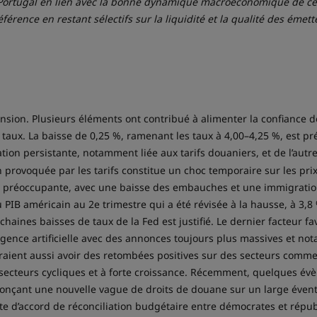
 Portugal en lien avec la bonne dynamique macroéconomique de ces pa
érence en restant sélectifs sur la liquidité et la qualité des émett
sion. Plusieurs éléments ont contribué à alimenter la confiance de
 taux. La baisse de 0,25 %, ramenant les taux à 4,00–4,25 %, est
ation persistante, notamment liée aux tarifs douaniers, et de l’autr
n provoquée par les tarifs constitue un choc temporaire sur les prix,
s préoccupante, avec une baisse des embauches et une immigration qu
B américain au 2e trimestre qui a été révisée à la hausse, à 3,8 %
haines baisses de taux de la Fed est justifié. Le dernier facteur f
ligence artificielle avec des annonces toujours plus massives et no
vraient aussi avoir des retombées positives sur des secteurs comme l’
es secteurs cycliques et à forte croissance. Récemment, quelques é
nnonçant une nouvelle vague de droits de douane sur un large évent
te d’accord de réconciliation budgétaire entre démocrates et répu