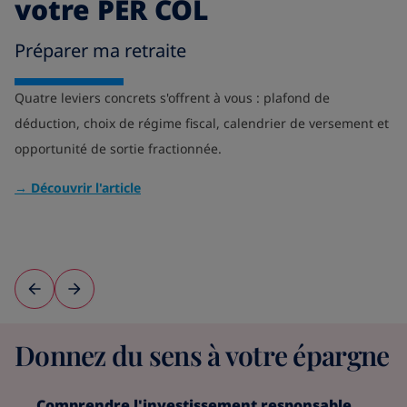
votre PER COL
Préparer ma retraite
C
Quatre leviers concrets s'offrent à vous : plafond de
déduction, choix de régime fiscal, calendrier de versement et
Di
opportunité de sortie fractionnée.
de
ch
→ Découvrir l'article
→ 
Donnez du sens à votre épargne
Comprendre l'investissement responsable
I