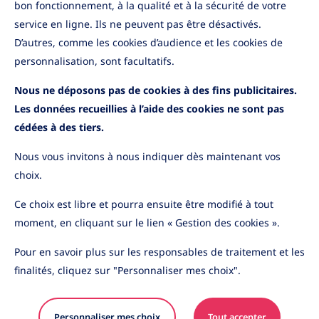
bon fonctionnement, à la qualité et à la sécurité de votre
service en ligne. Ils ne peuvent pas être désactivés.
Informations pratiques
D’autres, comme les cookies d’audience et les cookies de
Application mobile
Informations sécurité
personnalisation, sont facultatifs.
Cas de déblocage
Nous ne déposons pas de cookies à des fins publicitaires.
Contactez-nous
Les données recueillies à l’aide des cookies ne sont pas
cédées à des tiers.
Nous vous invitons à nous indiquer dès maintenant vos
choix.
YouTube
LinkedIn
Ce choix est libre et pourra ensuite être modifié à tout
moment, en cliquant sur le lien « Gestion des cookies ».
Pour en savoir plus sur les responsables de traitement et les
Les informations contenues sur ce site sont purement
finalités, cliquez sur "Personnaliser mes choix".
indicatives et sont susceptibles d’être modifiées sans
préavis en raison de l’évolution de l’environnement
juridique et fiscal. Du fait de leur simplification, elles
Personnaliser mes choix
Tout accepter