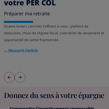
votre PER COL
Préparer ma retraite
C
Quatre leviers concrets s'offrent à vous : plafond de
déduction, choix de régime fiscal, calendrier de versement et
Di
opportunité de sortie fractionnée.
de
ch
→ Découvrir l'article
→ 
Donnez du sens à votre épargne
Comprendre l'investissement responsable
I