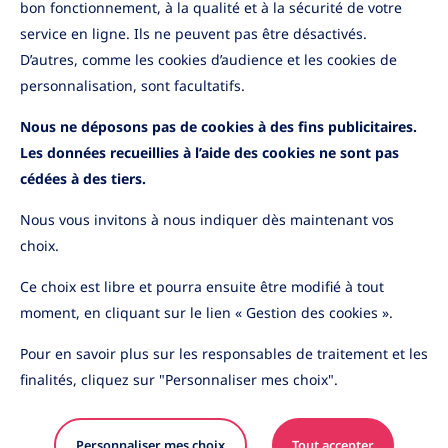
bon fonctionnement, à la qualité et à la sécurité de votre
service en ligne. Ils ne peuvent pas être désactivés.
Informations pratiques
D’autres, comme les cookies d’audience et les cookies de
Application mobile
Informations sécurité
personnalisation, sont facultatifs.
Cas de déblocage
Nous ne déposons pas de cookies à des fins publicitaires.
Contactez-nous
Les données recueillies à l’aide des cookies ne sont pas
cédées à des tiers.
Nous vous invitons à nous indiquer dès maintenant vos
choix.
YouTube
LinkedIn
Ce choix est libre et pourra ensuite être modifié à tout
moment, en cliquant sur le lien « Gestion des cookies ».
Pour en savoir plus sur les responsables de traitement et les
Les informations contenues sur ce site sont purement
finalités, cliquez sur "Personnaliser mes choix".
indicatives et sont susceptibles d’être modifiées sans
préavis en raison de l’évolution de l’environnement
juridique et fiscal. Du fait de leur simplification, elles
Personnaliser mes choix
Tout accepter