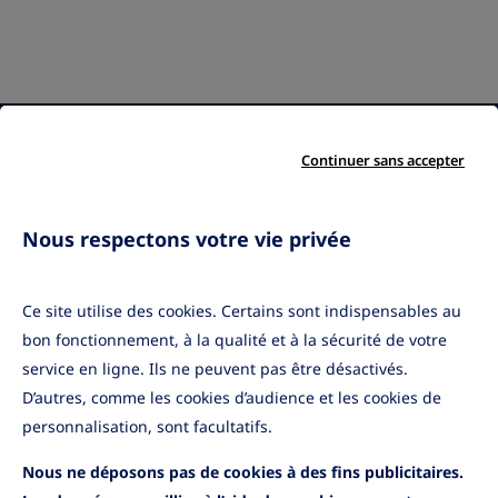
Qui sommes-nous ?
Nos engagements
Le groupe Amundi
Démarche qualité
Continuer sans accepter
Nos partenaires
Gestion des
Mentions légales
réclamations
Gestion des cookies
Nous respectons votre vie privée
Protection des
données personnelles
Ce site utilise des cookies. Certains sont indispensables au
Accessibilité
bon fonctionnement, à la qualité et à la sécurité de votre
service en ligne. Ils ne peuvent pas être désactivés.
Informations pratiques
D’autres, comme les cookies d’audience et les cookies de
Application mobile
Informations sécurité
personnalisation, sont facultatifs.
Cas de déblocage
Nous ne déposons pas de cookies à des fins publicitaires.
Contactez-nous