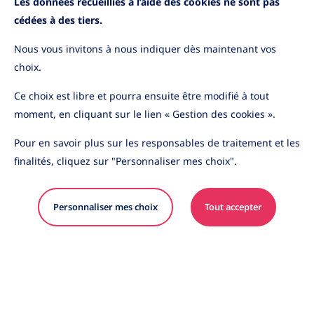
Les données recueillies à l’aide des cookies ne sont pas
cédées à des tiers.
Nous vous invitons à nous indiquer dès maintenant vos
choix.
YouTube
LinkedIn
Ce choix est libre et pourra ensuite être modifié à tout
moment, en cliquant sur le lien « Gestion des cookies ».
Pour en savoir plus sur les responsables de traitement et les
Les informations contenues sur ce site sont purement
finalités, cliquez sur "Personnaliser mes choix".
indicatives et sont susceptibles d’être modifiées sans
préavis en raison de l’évolution de l’environnement
juridique et fiscal. Du fait de leur simplification, elles
Personnaliser mes choix
Tout accepter
présentent une information synthétique et ne
prétendent pas à l’exhaustivité. Communiquées à titre
informatif, les informations présentées sur ce site
n’ont pas de valeur contractuelle.
© 2026 Amundi