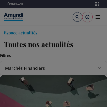
Aller au contenu principal
ÉPARGNANT
Espace actualités
Toutes nos actualités
Filtres
Topic(s)
Marchés Financiers